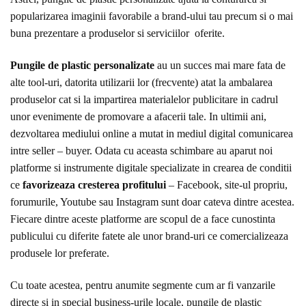
popularizarea imaginii favorabile a brand-ului tau precum si o mai
buna prezentare a produselor si serviciilor oferite.
Pungile de plastic personalizate
au un succes mai mare fata de
alte tool-uri, datorita utilizarii lor (frecvente) atat la ambalarea
produselor cat si la impartirea materialelor publicitare in cadrul
unor evenimente de promovare a afacerii tale. In ultimii ani,
dezvoltarea mediului online a mutat in mediul digital comunicarea
intre seller – buyer. Odata cu aceasta schimbare au aparut noi
platforme si instrumente digitale specializate in crearea de conditii
ce
favorizeaza cresterea profitului
– Facebook, site-ul propriu,
forumurile, Youtube sau Instagram sunt doar cateva dintre acestea.
Fiecare dintre aceste platforme are scopul de a face cunostinta
publicului cu diferite fatete ale unor brand-uri ce comercializeaza
produsele lor preferate.
Cu toate acestea, pentru anumite segmente cum ar fi vanzarile
directe si in special business-urile locale, pungile de plastic