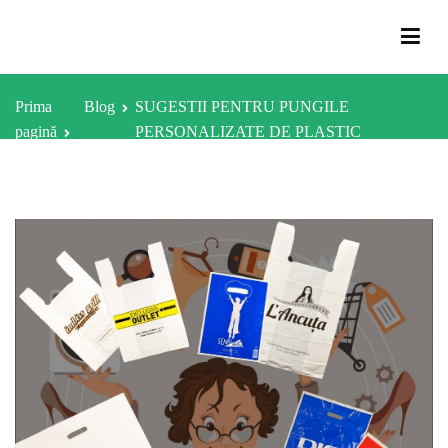
Sari
la
Pungi personalizate la comanda
conținut
Prima
Blog
SUGESTII PENTRU PUNGILE
pagină
PERSONALIZATE DE PLASTIC